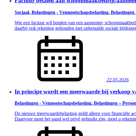
Factuur betalen aan schoonmaakbedrijf/aanneme
Sociaal, Belastingen - Vennootschapsbelasting, Belastingen
Wie een factuur wil betalen van een aannemer, schoonmaakbedrij
daarbij ook rekening gehouden met onbetaalde sociale bijdrage
22.05.2026
In principe wordt een meerwaarde bij verkoop va
Belastingen - Vennootschapsbelasting, Belastingen – Perso
De nieuwe meerwaardebelasting geldt alleen voor financiële acti
Daarvoor moet het pand wel privé gebruikt zijn, moet u rekenin