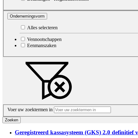
Ondernemingsvorm
Alles selecteren
Vennootschappen
Eenmanszaken
Voer uw zoektermen in
Zoeken
Geregistreerd kassasysteem (GKS) 2.0 definitief