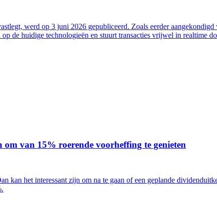
 vastlegt, werd op 3 juni 2026 gepubliceerd. Zoals eerder aangekondigd
op de huidige technologieën en stuurt transacties vrijwel in realtime d
n om van 15% roerende voorheffing te genieten
an het interessant zijn om na te gaan of een geplande dividenduitkeri
%.