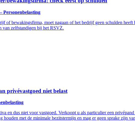
r/bewakingsfirma: check eerst op schulden
 – Personenbelasting
f of bewakingsfirma, moet nagaan of het bedrijf geen schulden heeft b
n van zelfstandigen bij het RSVZ.
n privévastgoed niet belast
nenbelasting
va en dus niet voor vastgoed. Verkoopt u als particulier een privépand m
g houden met de minimale bezitstermijn en mag er geen sprake zijn van