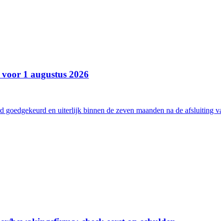
 voor 1 augustus 2026
 goedgekeurd en uiterlijk binnen de zeven maanden na de afsluiting v