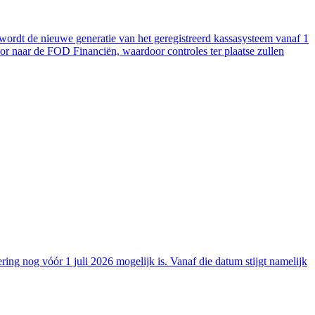
 wordt de nieuwe generatie van het geregistreerd kassasysteem vanaf 1
oor naar de FOD Financiën, waardoor controles ter plaatse zullen
ng nog vóór 1 juli 2026 mogelijk is. Vanaf die datum stijgt namelijk