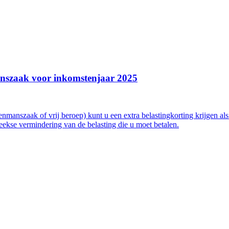
anszaak voor inkomstenjaar 2025
nmanszaak of vrij beroep) kunt u een extra belastingkorting krijgen al
reekse vermindering van de belasting die u moet betalen.