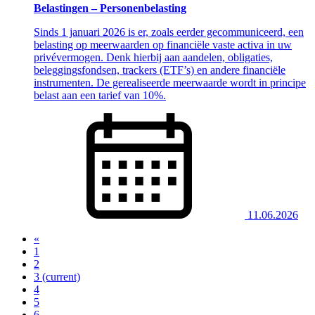
Belastingen – Personenbelasting
Sinds 1 januari 2026 is er, zoals eerder gecommuniceerd, een
belasting op meerwaarden op financiële vaste activa in uw
privévermogen. Denk hierbij aan aandelen, obligaties,
beleggingsfondsen, trackers (ETF’s) en andere financiële
instrumenten. De gerealiseerde meerwaarde wordt in principe
belast aan een tarief van 10%.
11.06.2026
«
1
2
3
(current)
4
5
6