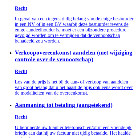
Recht
In geval van een tegenstrijdig belang van de enige bestuurder
in een NV of in een BV waarbij deze bestuurder tevens de
enige aandeelhouder is, moet er een bijzondere procedure
gevolgd worden om te vermijden dat de vennootschap
benadeeld zou worden.
Verkoopovereenkomst aandelen (met wijziging
controle over de vennootschap)
Recht
Los van de prijs is het bij de aan- of verkoop van aandelen
van groot belang dat u het naast de prijs ook eens wordt over
de modaliteiten van de overeenkomst.
Aanmaning tot betaling (aangetekend)
Recht
U herinnerde uw klant er telefonisch en/of in een vriendelijk
briefje aan dat hij uw factuur niet tijdig betaalde. Het haalde